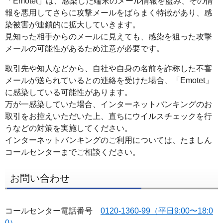
「Emotet」は、感染した端末のメール情報を盗み、その情
ー
報を悪用してさらに攻撃メールをばらまく特徴があり、感
染被害が連鎖的に拡大していきます。
へ
見知った相手からのメールに見えても、感染を狙った攻撃
ペ
メールの可能性があるため注意が必要です。
ー
ジ
取引先や知人などから、自社や自身の名前を詐称した不審
本
メールが送られているとの連絡を受けた場合、「Emotet」
に感染している可能性があります。
文
万が一感染していた場合、インターネットバンキングのお
へ
取引をお控えいただいた上、直ちにウイルスチェックを行
メ
うなどの対策を実施してください。
イ
インターネットバンキングのご利用については、たましん
ン
コールセンターまでご相談ください。
メ
ニ
お問い合わせ
ュ
ー
コールセンター電話番号
0120-1360-99（平日9:00〜18:0
へ
0）