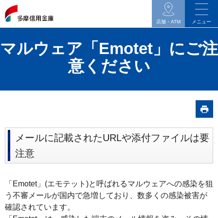
イ
ン
店舗・ATM
メニュー
タ
マルウェア「Emotet」にご注
ネ
ッ
意ください
ト
バ
ン
キ
ン
メールに記載されたURLや添付ファイルは要
グ
関
注意
連
の
「Emotet」(エモテット)と呼ばれるマルウェアへの感染を狙
メ
う不審メールが国内で急増しており、数多くの感染被害が
ニ
確認されています。
ュ