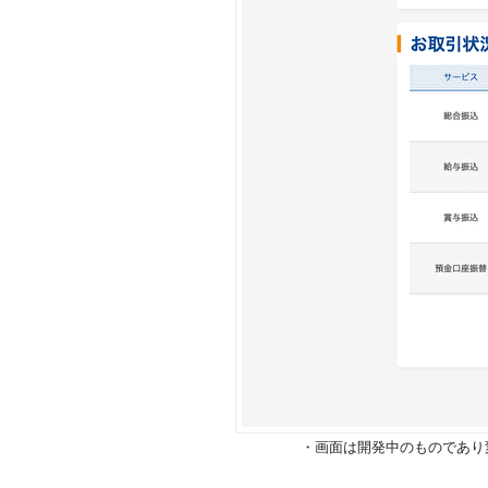
フ
ッ
タ
ー
メ
ニ
ュ
ー
へ
・画面は開発中のものであり