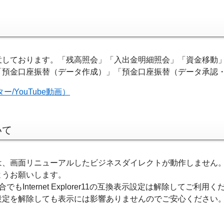
を用意しております。「残高照会」「入出金明細照会」「資金移
「預金口座振替（データ作成）」「預金口座振替（データ承認
YouTube動画）
いて
は、画面リニューアルしたビジネスダイレクトが動作しません
ようお願いします。
場合でもInternet Explorer11の互換表示設定は解除してご利用
設定を解除しても表示には影響ありませんのでご安心ください