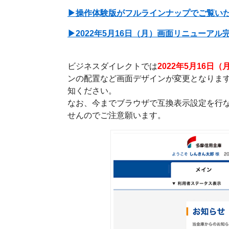
ー
▶︎操作体験版がフルラインナップでご覧い
へ
▶︎2022年5月16日（月）画面リニューア
ペ
ー
ビジネスダイレクトでは
2022年5月16
ジ
ンの配置など画面デザインが変更となりま
本
知ください。
文
なお、今までブラウザで互換表示設定を行
へ
せんのでご注意願います。
メ
イ
ン
メ
ニ
ュ
ー
へ