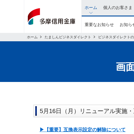
イ
ホーム
個人のお客さま
ン
タ
重要なお知らせ
お知らせ
ネ
ッ
ホーム
たましんビジネスダイレクト
ビジネスダイレクトの
ト
バ
ン
画
キ
ン
グ
関
連
の
5月16日（月）リニューアル実施
メ
ニ
▶︎【重要】互換表示設定の解除について
ュ