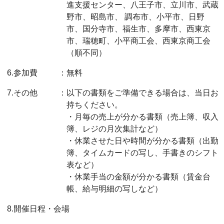
進支援センター、八王子市、立川市、武蔵
野市、昭島市、 調布市、小平市、日野
市、国分寺市、福生市、多摩市、西東京
市、瑞穂町、小平商工会、西東京商工会
（順不同）
6.参加費
：
無料
7.その他
：
以下の書類をご準備できる場合は、当日お
持ちください。
・月毎の売上が分かる書類（売上簿、収入
簿、レジの月次集計など）
・休業させた日や時間が分かる書類（出勤
簿、タイムカードの写し、手書きのシフト
表など）
・休業手当の金額が分かる書類（賃金台
帳、給与明細の写しなど）
8.開催日程・会場