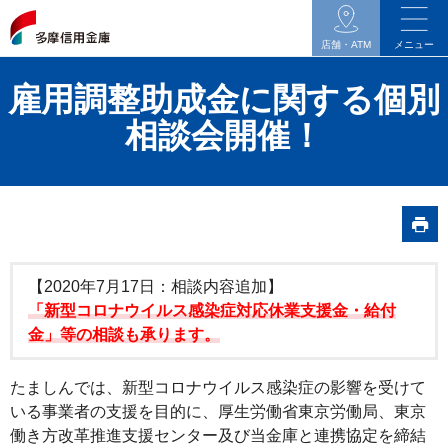
イ
ン
店舗・ATM
メニュー
タ
雇用調整助成金に関する個別
ネ
ッ
相談会開催！
ト
バ
ン
キ
ン
グ
【2020年7月17日：相談内容追加】
関
「新型コロナウイルス感染症対応休業支援金・給付
金」等の相談も承ります。
連
の
たましんでは、新型コロナウイルス感染症の影響を受けて
メ
いる事業者の支援を目的に、厚生労働省東京労働局、東京
ニ
働き方改革推進支援センター及び当金庫と連携協定を締結
ュ