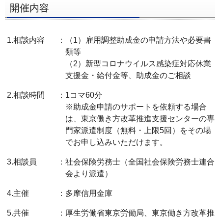
フ
開催内容
ッ
タ
1.相談内容
：
（1）雇用調整助成金の申請方法や必要書
ー
類等
メ
（2）新型コロナウイルス感染症対応休業
ニ
支援金・給付金等、助成金のご相談
ュ
2.相談時間
：
1コマ60分
ー
※助成金申請のサポートを依頼する場合
へ
は、東京働き方改革推進支援センターの専
門家派遣制度（無料・上限5回）をその場
でお申し込みいただけます。
3.相談員
：
社会保険労務士（全国社会保険労務士連合
会より派遣）
4.主催
：
多摩信用金庫
5.共催
：
厚生労働省東京労働局、東京働き方改革推