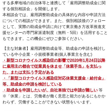
する多摩地域の自治体等と連携して「雇用調整助成金に関
ー
する個別相談会」を開催します。
へ
本相談会では、雇用調整助成金の具体的な内容や申請方法
ペ
についての相談ができます。また、個別相談後のフォロー
ー
として、実際の助成金申請に向けて東京働き方改革推進支
援センターの専門家派遣制度（無料・5回）を活用すること
ジ
もできます。この機会にぜひご参加ください。
本
文
【主な対象者】雇用調整助成金等、助成金の申請を検討し
へ
ている中小企業・小規模事業者(個人事業主を含む)
メ
・新型コロナウイルス感染症の影響で2020年1月24日以降
イ
に雇用主の都合で従業員を休ませ「休業手当」を支払っ
た、または支払う予定がある
ン
・「新型コロナウイルス感染症対応休業支援金・給付金」
メ
等、助成金の申請を検討している
ニ
・助成金を申請したいが、自社単独では申請が難しい
等
ュ
※「休業」とは、労働者が働く意思と能力があるにもかか
ー
わらず、労働することができない状態をいいます。
へ