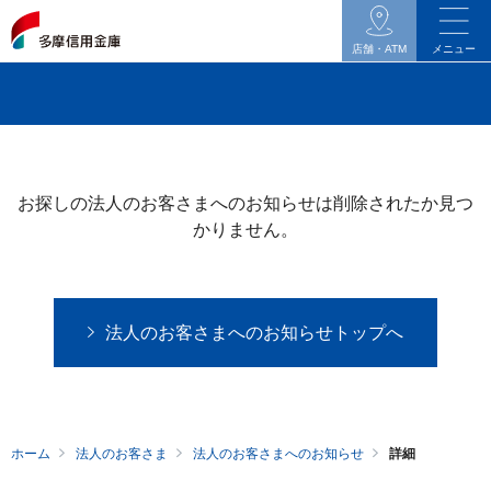
イ
ン
店舗・ATM
メニュー
タ
ネ
ッ
ト
バ
お探しの法人のお客さまへのお知らせは削除されたか見つ
ン
かりません。
キ
ン
グ
法人のお客さまへのお知らせトップへ
関
連
の
メ
ホーム
法人のお客さま
法人のお客さまへのお知らせ
詳細
ニ
ュ