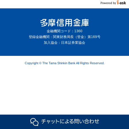
ー
へ
ペ
ー
金融機関コード：1360
登録金融機関：関東財務局長（登金）第169号
ジ
加入協会：日本証券業協会
本
文
へ
Copyright © The Tama Shinkin Bank All Rights Reserved.
メ
イ
ン
メ
ニ
ュ
ー
へ