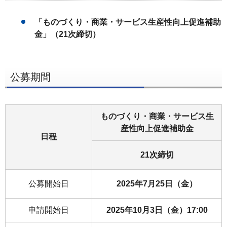
ー
「ものづくり・商業・サービス生産性向上促進補助
へ
金」（21次締切）
ペ
ー
ジ
公募期間
本
文
へ
ものづくり・商業・サービス生
メ
産性向上促進補助金
イ
日程
ン
21次締切
メ
ニ
公募開始日
2025年7月25日（金）
ュ
ー
申請開始日
2025年10月3日（金）17:00
へ