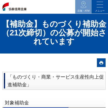
イ
ン
店舗・ATM
メニュー
タ
【補助金】ものづくり補助金
ネ
ッ
（21次締切）の公募が開始さ
ト
れています
バ
ン
キ
ン
グ
関
「ものづくり・商業・サービス生産性向上促
連
進補助金」
の
メ
ニ
対象補助金
ュ