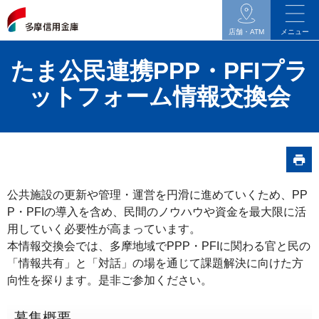
イ
ン
店舗・ATM
メニュー
タ
たま公民連携PPP・PFIプラ
ネ
ッ
ットフォーム情報交換会
ト
バ
ン
キ
ン
公共施設の更新や管理・運営を円滑に進めていくため、PP
グ
P・PFIの導入を含め、民間のノウハウや資金を最大限に活
関
用していく必要性が高まっています。
連
本情報交換会では、多摩地域でPPP・PFIに関わる官と民の
の
「情報共有」と「対話」の場を通じて課題解決に向けた方
メ
向性を探ります。是非ご参加ください。
ニ
募集概要
ュ