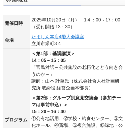
ー
へ
2025年10月20日（月） 1４：00～17：00
ペ
開催日時
（受付開始 13：30）
ー
たましん本店4階大会議室
ジ
会場
立川市緑町3-4
本
文
＜第1部：基調講演＞
14：05～15：05
へ
「官民対話～公共施設の老朽化とどう向き合
メ
うのか～」
イ
講師：山本 計至氏（株式会社合人社計画研
ン
究所 取締役 経営企画本部長）
メ
＜第2部：グループ別意見交換会（参加テー
ニ
マは事前申込）＞
ュ
15：20～16：40
ー
①公有地活用、②学校・給食センター、③文
プログラム
へ
化ホール、④斎場、⑤複合施設、⑥緑地・公