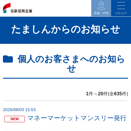
イ
ン
店舗・ATM
メニュー
タ
たましんからのお知らせ
ネ
ッ
ト
バ
個人のお客さまへのお知ら
ン
せ
キ
ン
グ
関
1
件～
20
件(全
635
件)
連
の
2026/08/03 15:53
メ
マネーマーケットマンスリー発行
NEW
ニ
ュ