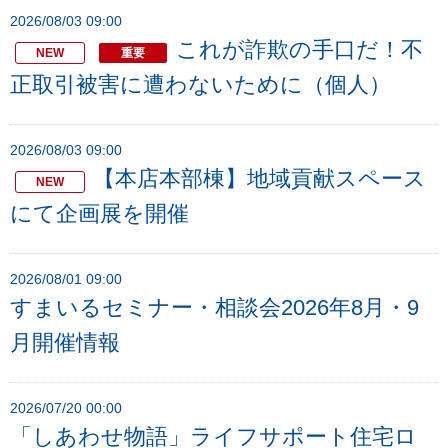
2026/08/03 09:00
ー
これが詐欺の手口だ！不
へ
NEW
重要
ペ
正取引被害に遭わないために（個人）
ー
ジ
2026/08/03 09:00
本
【本店本部棟】地域貢献スペース
NEW
文
にて企画展を開催
へ
メ
イ
2026/08/01 09:00
ン
すまいるセミナー・相談会2026年8月・9
メ
月開催情報
ニ
ュ
ー
2026/07/20 00:00
へ
「しあわせ物語」ライフサポート住宅ロ