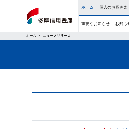
イ
ホーム
個人のお客さま
ン
タ
重要なお知らせ
お知らせ
ネ
ッ
ホーム
ニュースリリース
ト
バ
ン
キ
ン
グ
関
連
の
メ
ニ
ュ