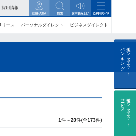
採用情報
リリース
パーソナルダイレクト
ビジネスダイレクト
バンキング
個人インターネット
サービス
投信インターネット
1
件～
20
件(全
173
件)