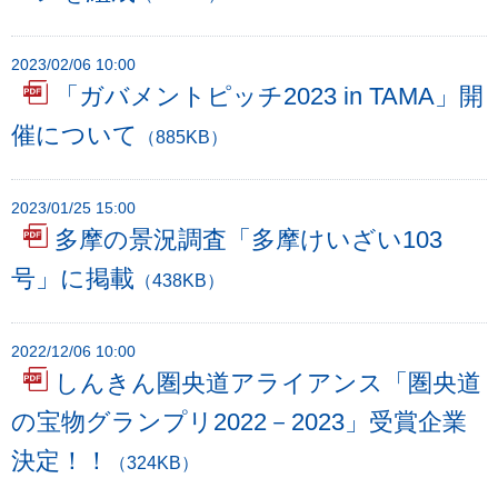
ー
へ
2023/02/06 10:00
ペ
「ガバメントピッチ2023 in TAMA」開
ー
催について
（885KB）
ジ
本
文
2023/01/25 15:00
多摩の景況調査「多摩けいざい103
へ
メ
号」に掲載
（438KB）
イ
ン
2022/12/06 10:00
メ
しんきん圏央道アライアンス「圏央道
ニ
ュ
の宝物グランプリ2022－2023」受賞企業
ー
決定！！
（324KB）
へ