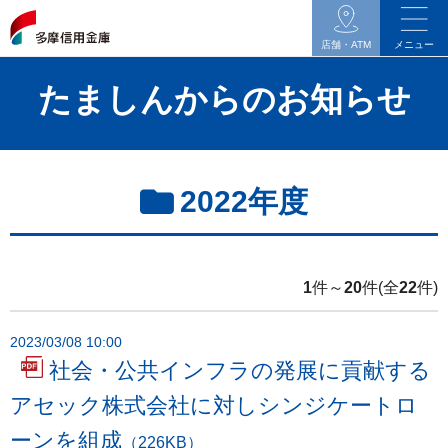
イ
ン
店舗・ATM
メニュー
タ
たましんからのお知らせ
ネ
ッ
ト
バ
2022年度
ン
キ
ン
グ
1
件～
20
件(全
22
件)
関
連
2023/03/08 10:00
の
社会・公共インフラの発展に貢献する
メ
アセック株式会社に対しシンジケートロ
ニ
ーンを組成
（226KB）
ュ