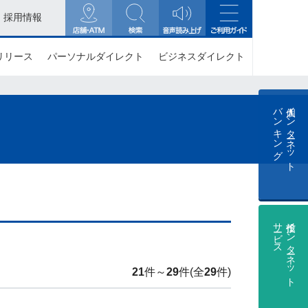
採用情報
リリース
パーソナルダイレクト
ビジネスダイレクト
バンキング
個人インターネット
サービス
投信インターネット
21
件～
29
件(全
29
件)