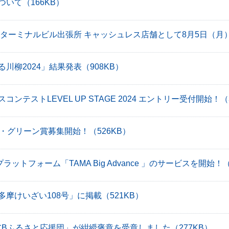
ついて
（166KB）
川ターミナルビル出張所 キャッシュレス店舗として8月5日（月
川柳2024」結果発表
（908KB）
ンテストLEVEL UP STAGE 2024 エントリー受付開始！
（
ー・グリーン賞募集開始！
（526KB）
ラットフォーム「TAMA Big Advance 」のサービスを開始！
（
多摩けいざい108号」に掲載
（521KB）
CBふるさと応援団」が紺綬褒章を受章しました
（277KB）