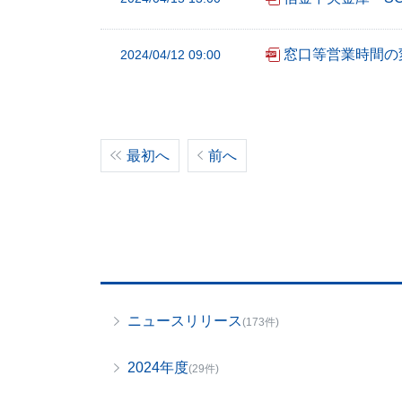
フ
ッ
窓口等営業時間の
2024/04/12 09:00
タ
ー
メ
ニ
ュ
最初へ
前へ
ー
へ
ニュースリリース
(173件)
2024年度
(29件)