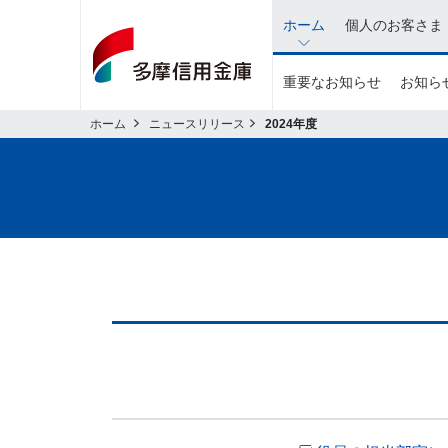
イ
ホーム
個人のお客さま
ン
タ
重要なお知らせ
お知らせ
ネ
ッ
ホーム
ニュースリリース
2024年度
ト
バ
ン
キ
ン
グ
関
連
の
メ
ニ
ュ