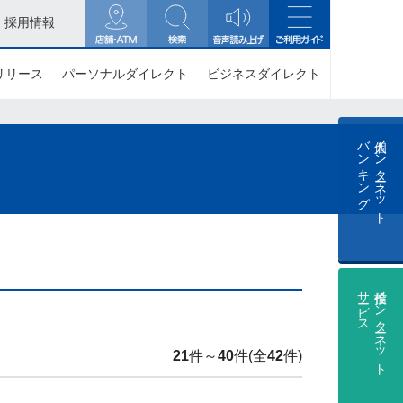
採用情報
リリース
パーソナルダイレクト
ビジネスダイレクト
バンキング
個人インターネット
サービス
投信インターネット
21
件～
40
件(全
42
件)