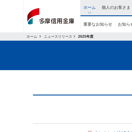
イ
ホーム
個人のお客さま
ン
タ
重要なお知らせ
お知らせ
ネ
ッ
ホーム
ニュースリリース
2025年度
ト
バ
ン
キ
ン
グ
関
連
の
メ
ニ
ュ