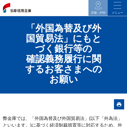
イ
ン
店舗・ATM
メニュー
タ
「外国為替及び外
ネ
ッ
国貿易法」にもと
ト
づく銀行等の
バ
確認義務履行に関
ン
キ
するお客さまへの
ン
お願い
グ
関
連
の
メ
弊金庫では、「外国為替及び外国貿易法」(以下「外為法」
ニ
といいます。)に基づく経済制裁措置等に対応するため、外
ュ