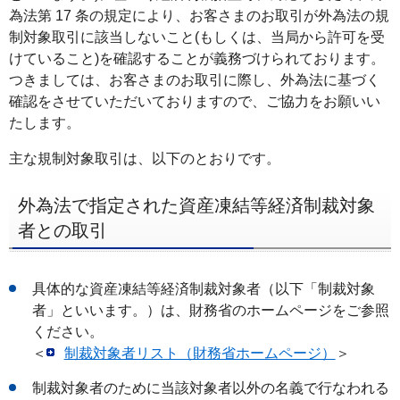
為法第 17 条の規定により、お客さまのお取引が外為法の規
ー
制対象取引に該当しないこと(もしくは、当局から許可を受
へ
けていること)を確認することが義務づけられております。
ペ
つきましては、お客さまのお取引に際し、外為法に基づく
ー
確認をさせていただいておりますので、ご協力をお願いい
ジ
たします。
本
主な規制対象取引は、以下のとおりです。
文
へ
外為法で指定された資産凍結等経済制裁対象
メ
者との取引
イ
ン
メ
具体的な資産凍結等経済制裁対象者（以下「制裁対象
者」といいます。）は、財務省のホームページをご参照
ニ
ください。
ュ
＜
制裁対象者リスト（財務省ホームページ）
＞
ー
へ
制裁対象者のために当該対象者以外の名義で行なわれる