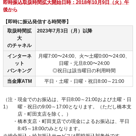
即時振込取扱時間拡大開始日時：2018年10月9日（火）午
フ
後から
ッ
タ
【即時に振込発信する時間帯】
ー
取扱時間拡
2023年7月3日（月）以降
メ
大
ニ
のチャネル
ュ
インターネ
月曜7:00〜24:00、火〜土曜0:00〜24:00、
ー
ット
日曜・元旦8:00〜24:00
へ
バンキング
◎祝日は該当曜日の利用時間
当金庫ATM
平日・土曜・日曜・祝日8:00～21:00
（注
・現金でのお振込は、平日8:00～21:00および土曜・日
1）
曜・祝日の9:00～17:00となります。（ただし橋本支
店・町田支店を除く。）
・橋本支店・町田支店での現金によるお振込は、平日
8:45～18:00のみとなります。
※総合振込・給与振込サービスは即時振込対象外です。