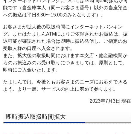
インターネットバンキングについては24時間即時振込が可
ー
能です（当金庫本人（同一お客さま番号）以外の当座預金
への振込は平日8:30〜15:00のみとなります）。
へ
ペ
お客さまが拡大後の取扱時間にインターネットバンキン
ー
グ、またはたましんATMによりご依頼されたお振込は、振
ジ
込可能が確認された場合は即時に振込発信し、ご指定のお
本
受取人様の口座へ入金されます。
また、拡大後の取扱時間におけます本支店・他金融機関か
文
らのお振込みのお受け取りにつきましては、原則として、
へ
即時にご入金いたします。
メ
イ
たましんでは、今後ともお客さまのニーズにお応えできる
ン
よう、より一層、サービスの向上に努めて参ります。
メ
2023年7月3日 現在
ニ
ュ
即時振込取扱時間拡大
ー
へ