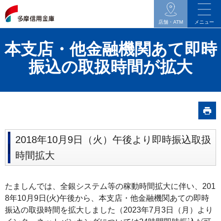
イ
ン
店舗・ATM
メニュー
タ
本支店・他金融機関あて即時
ネ
ッ
振込の取扱時間が拡大
ト
バ
ン
キ
ン
2018年10月9日（火）午後より即時振込取扱
グ
関
時間拡大
連
の
たましんでは、全銀システム等の稼動時間拡大に伴い、201
メ
8年10月9日(火)午後から、本支店・他金融機関あての即時
ニ
振込の取扱時間を拡大しました（2023年7月3日（月）より
ュ