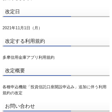
ー
改定日
へ
ペ
ー
2021年11月1日（月）
ジ
本
改定する利用規約
文
へ
多摩信用金庫アプリ利用規約
メ
イ
改定概要
ン
メ
各種申込機能「投資信託口座開設申込み」追加に伴う利用
ニ
規約の改定
ュ
ー
お問い合わせ
へ