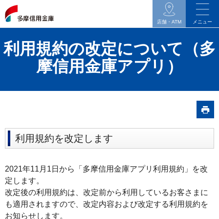
イ
ン
店舗・ATM
メニュー
タ
利用規約の改定について（多
ネ
ッ
摩信用金庫アプリ）
ト
バ
ン
キ
ン
利用規約を改定します
グ
関
連
2021年11月1日から「多摩信用金庫アプリ利用規約」を改
の
定します。
メ
改定後の利用規約は、改定前から利用しているお客さまに
も適用されますので、改定内容および改定する利用規約を
ニ
お知らせします。
ュ