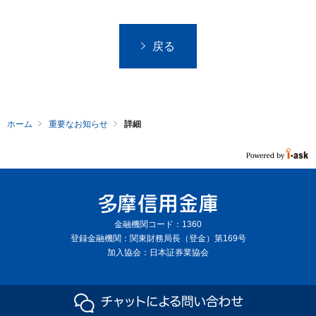
フ
ッ
タ
戻る
ー
メ
ニ
ュ
ホーム
重要なお知らせ
詳細
ー
へ
金融機関コード：1360
登録金融機関：関東財務局長（登金）第169号
加入協会：日本証券業協会
Copyright © The Tama Shinkin Bank All Rights Reserved.