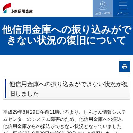
イ
ン
店舗・ATM
メニュー
タ
他信用金庫への振り込みがで
ネ
ッ
きない状況の復旧について
ト
バ
ン
キ
ン
他信用金庫への振り込みができない状況が復
グ
関
旧しました
連
の
平成29年8月29日午前11時ごろより、しんきん情報システ
メ
ムセンターのシステム障害のため、他信用金庫への振込、
ニ
他信用金庫からの振込ができない状況となっていました
ュ