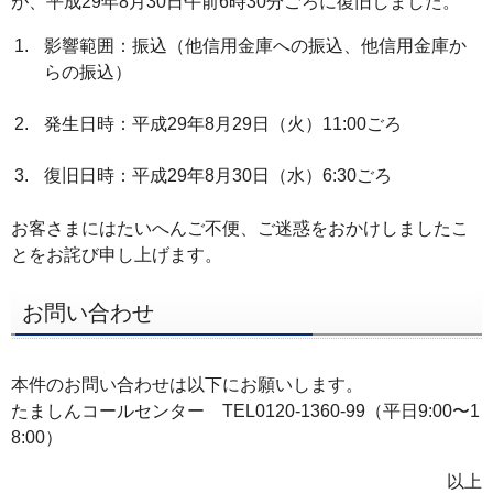
が、平成29年8月30日午前6時30分ごろに復旧しました。
ー
影響範囲：振込（他信用金庫への振込、他信用金庫か
へ
らの振込）
ペ
ー
発生日時：平成29年8月29日（火）11:00ごろ
ジ
本
復旧日時：平成29年8月30日（水）6:30ごろ
文
お客さまにはたいへんご不便、ご迷惑をおかけしましたこ
へ
とをお詫び申し上げます。
メ
イ
お問い合わせ
ン
メ
ニ
本件のお問い合わせは以下にお願いします。
たましんコールセンター TEL0120-1360-99（平日9:00〜1
ュ
8:00）
ー
へ
以上