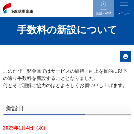
イ
ン
店舗・ATM
メニュー
タ
手数料の新設について
ネ
ッ
ト
バ
ン
キ
このたび、弊金庫ではサービスの維持・向上を目的に以下
ン
の通り手数料を新設することとなりました。
グ
何とぞご理解ご協力のほどよろしくお願い申し上げます。
関
連
新設日
の
メ
ニ
2023年1月4日（水）
ュ