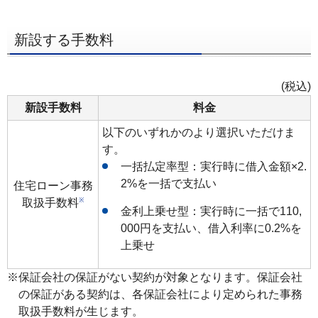
ー
へ
新設する手数料
ペ
ー
(税込)
ジ
新設手数料
料金
本
文
以下のいずれかのより選択いただけま
す。
へ
一括払定率型：実行時に借入金額×2.
メ
2%を一括で支払い
住宅ローン事務
イ
※
取扱手数料
ン
金利上乗せ型：実行時に一括で110,
メ
000円を支払い、借入利率に0.2%を
上乗せ
ニ
ュ
※保証会社の保証がない契約が対象となります。保証会社
ー
の保証がある契約は、各保証会社により定められた事務
へ
取扱手数料が生じます。