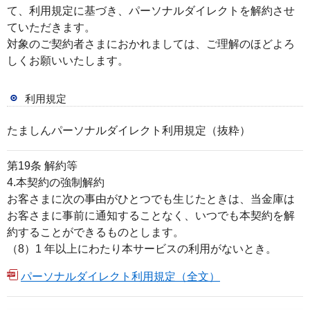
て、利用規定に基づき、パーソナルダイレクトを解約させ
ー
ていただきます。
へ
対象のご契約者さまにおかれましては、ご理解のほどよろ
ペ
しくお願いいたします。
ー
ジ
利用規定
本
文
たましんパーソナルダイレクト利用規定（抜粋）
へ
第19条 解約等
メ
4.本契約の強制解約
イ
お客さまに次の事由がひとつでも生じたときは、当金庫は
ン
お客さまに事前に通知することなく、いつでも本契約を解
メ
約することができるものとします。
ニ
（8）1 年以上にわたり本サービスの利用がないとき。
ュ
パーソナルダイレクト利用規定（全文）
ー
へ