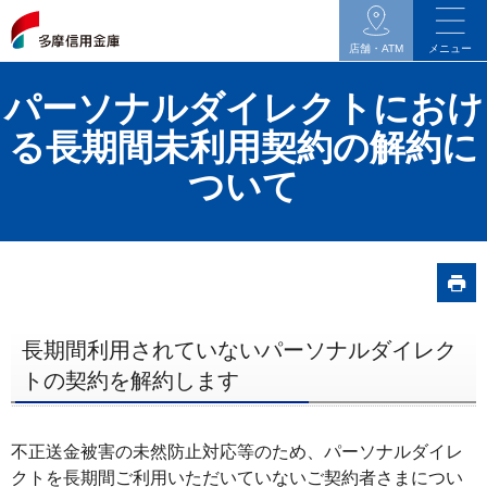
イ
ン
店舗・ATM
メニュー
タ
パーソナルダイレクトにおけ
ネ
ッ
る長期間未利用契約の解約に
ト
ついて
バ
ン
キ
ン
グ
関
長期間利用されていないパーソナルダイレク
連
トの契約を解約します
の
メ
不正送金被害の未然防止対応等のため、パーソナルダイレ
ニ
クトを長期間ご利用いただいていないご契約者さまについ
ュ