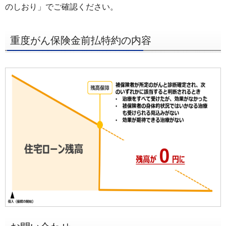
フ
のしおり」でご確認ください。
ッ
タ
重度がん保険金前払特約の内容
ー
メ
ニ
ュ
ー
へ