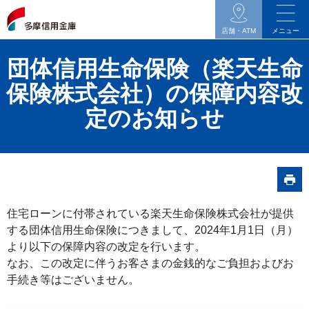
イ
ン
店舗・ATM
メニュー
タ
団体信用生命保険（楽天生命
ネ
ッ
保険株式会社）の保障内容改
ト
定のお知らせ
バ
ン
キ
ン
グ
住宅ローンに付帯されている楽天生命保険株式会社が提供
関
する団体信用生命保険につきまして、2024年1月1日（月）
連
より以下の保障内容の改定を行います。
の
なお、この改定に伴うお客さまの金銭的なご負担およびお
メ
手続き等はございません。
ニ
ュ