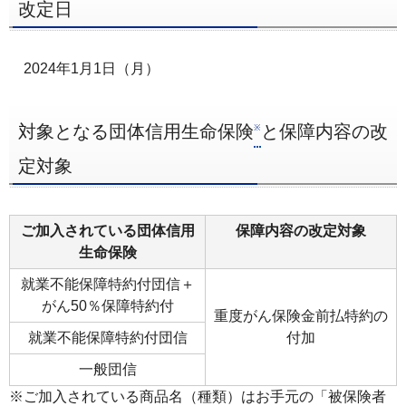
改定日
ー
へ
2024年1月1日（月）
ペ
ー
ジ
対象となる団体信用生命保険
と保障内容の改
※
本
定対象
文
へ
メ
ご加入されている団体信用
保障内容の改定対象
イ
生命保険
ン
就業不能保障特約付団信＋
メ
がん50％保障特約付
ニ
重度がん保険金前払特約の
就業不能保障特約付団信
付加
ュ
ー
一般団信
へ
※ご加入されている商品名（種類）はお手元の「被保険者