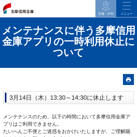
イ
ン
店舗・ATM
メニュー
タ
メンテナンスに伴う多摩信用
ネ
ッ
金庫アプリの一時利用休止に
ト
ついて
バ
ン
キ
ン
グ
関
3月14日（木）13:30～14:30に休止します
連
の
メンテナンスのため、以下の時間において多摩信用金庫ア
メ
プリはご利用できません。
ニ
たいへんご不便とご迷惑をおかけいたしますが、ご理解賜
ュ