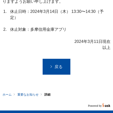
りますようお願い申し上げます。
ー
休止日時：2024年3月14日（木） 13:30〜14:30（予
へ
定）
ペ
ー
休止対象：多摩信用金庫アプリ
ジ
本
2024年3月11日現在
文
以上
へ
メ
戻る
イ
ン
メ
ニ
ュ
ホーム
重要なお知らせ
詳細
ー
へ