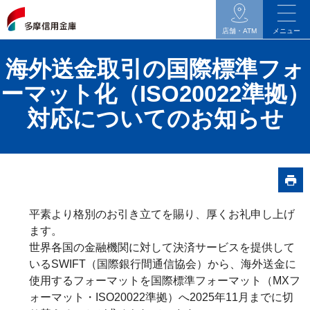
イ
ン
店舗・ATM
メニュー
タ
海外送金取引の国際標準フォ
ネ
ッ
ーマット化（ISO20022準拠）
ト
対応についてのお知らせ
バ
ン
キ
ン
グ
平素より格別のお引き立てを賜り、厚くお礼申し上げ
関
ます。
連
世界各国の金融機関に対して決済サービスを提供して
の
いるSWIFT（国際銀行間通信協会）から、海外送金に
メ
使用するフォーマットを国際標準フォーマット（MXフ
ニ
ォーマット・ISO20022準拠）へ2025年11月までに切
ュ