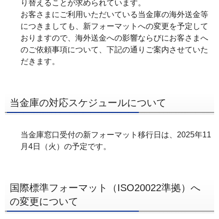
り替えることが求められています。
ー
お客さまにご利用いただいている当金庫の海外送金等
へ
につきましても、新フォーマットへの変更を予定して
おりますので、海外送金への影響ならびにお客さまへ
ペ
のご依頼事項について、下記の通りご案内させていた
ー
だきます。
ジ
本
文
当金庫の対応スケジュールについて
へ
メ
イ
当金庫窓口受付の新フォーマット移行日は、2025年11
ン
月4日（火）の予定です。
メ
ニ
ュ
国際標準フォーマット（ISO20022準拠）へ
ー
の変更について
へ