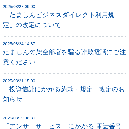
2025/03/27 09:00
ー
「たましんビジネスダイレクト利用規
へ
ペ
定」の改定について
ー
ジ
2025/03/24 14:37
本
たましんの架空部署を騙る詐欺電話にご注
文
意ください
へ
メ
イ
2025/03/21 15:00
ン
「投資信託にかかる約款・規定」改定のお
メ
知らせ
ニ
ュ
ー
2025/03/19 08:30
へ
「アンサーサービス」にかかる 電話番号