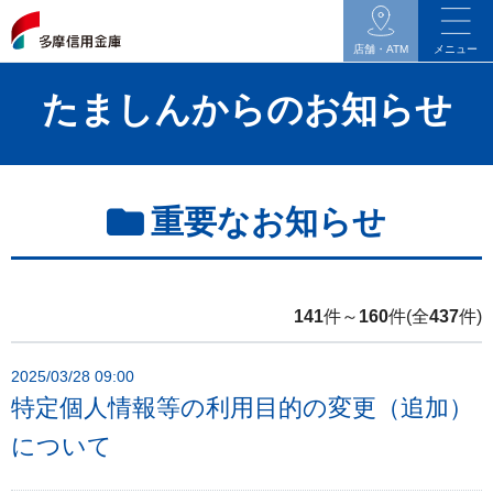
イ
ン
店舗・ATM
メニュー
タ
たましんからのお知らせ
ネ
ッ
ト
バ
重要なお知らせ
ン
キ
ン
グ
141
件～
160
件(全
437
件)
関
連
2025/03/28 09:00
の
特定個人情報等の利用目的の変更（追加）
メ
について
ニ
ュ