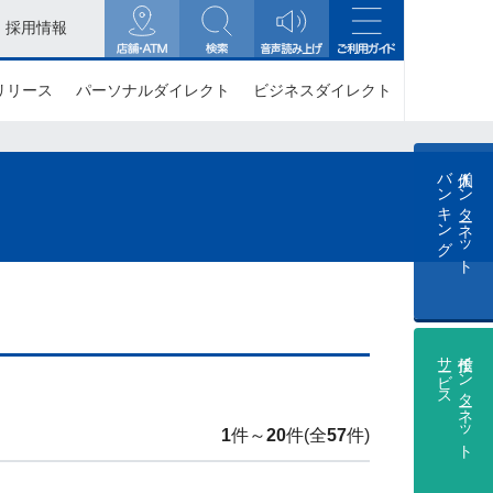
採用情報
リリース
パーソナルダイレクト
ビジネスダイレクト
バンキング
個人インターネット
サービス
投信インターネット
1
件～
20
件(全
57
件)