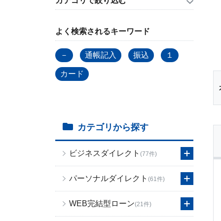
カテゴリで絞り込む
よく検索されるキーワード
－
通帳記入
振込
１
カード
カテゴリから探す
ビジネスダイレクト
(77件)
パーソナルダイレクト
(61件)
WEB完結型ローン
(21件)