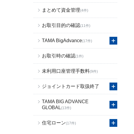
まとめて資金管理
(4件)
お取引目的の確認
(11件)
TAMA BigAdvance
(17件)
お取引時の確認
(1件)
未利用口座管理手数料
(9件)
ジョイントカード取扱終了
TAMA BIG ADVANCE
GLOBAL
(13件)
住宅ローン
(17件)