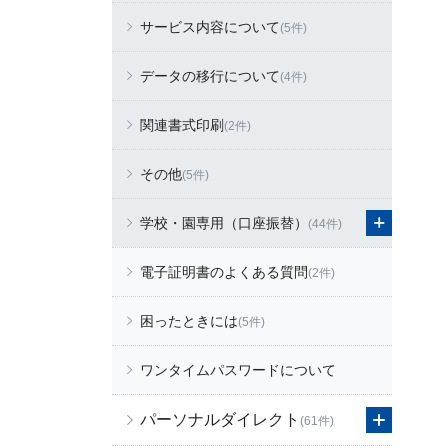
サービス内容について
(5件)
データの移行について
(4件)
関連書式印刷
(2件)
その他
(5件)
学校・園専用（口座振替）
(44件)
電子証明書のよくある質問
(2件)
困ったときには
(5件)
ワンタイムパスワードについて
パーソナルダイレクト
(61件)