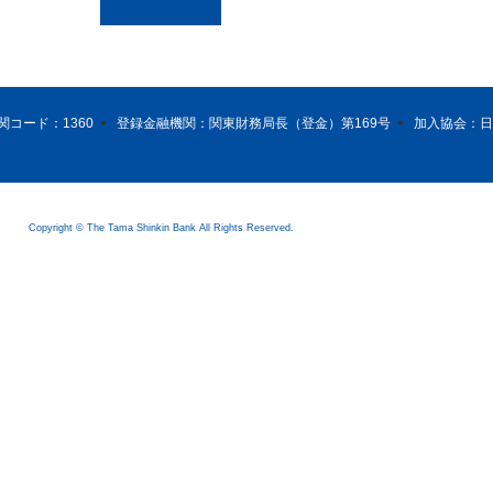
関コード：1360
登録金融機関：関東財務局長（登金）第169号
加入協会：日
Copyright © The Tama Shinkin Bank All Rights Reserved.