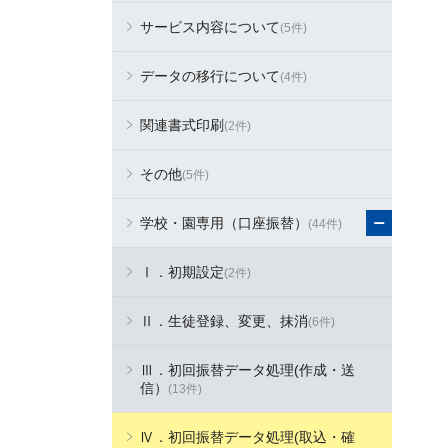
サービス内容について
(5件)
データの移行について
(4件)
関連書式印刷
(2件)
その他
(5件)
学校・園専用（口座振替）
(44件)
Ⅰ．初期設定
(2件)
Ⅱ．生徒登録、変更、抹消
(6件)
Ⅲ．初回振替データ処理(作成・送
信）
(13件)
Ⅳ．初回振替データ処理(取込・確