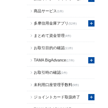
商品サービス
(1件)
多摩信用金庫アプリ
(52件)
まとめて資金管理
(4件)
お取引目的の確認
(11件)
TAMA BigAdvance
(17件)
お取引時の確認
(1件)
未利用口座管理手数料
(9件)
ジョイントカード取扱終了