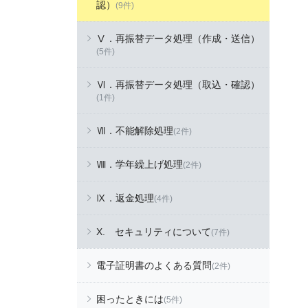
認）
(9件)
Ⅴ．再振替データ処理（作成・送信）
(5件)
Ⅵ．再振替データ処理（取込・確認）
(1件)
Ⅶ．不能解除処理
(2件)
Ⅷ．学年繰上げ処理
(2件)
Ⅸ．返金処理
(4件)
X. セキュリティについて
(7件)
電子証明書のよくある質問
(2件)
困ったときには
(5件)