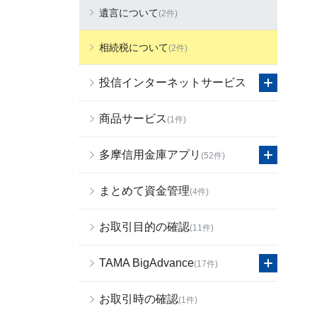
遺言について
(2件)
相続税について
(2件)
投信インターネットサービス
商品サービス
(1件)
多摩信用金庫アプリ
(52件)
まとめて資金管理
(4件)
お取引目的の確認
(11件)
TAMA BigAdvance
(17件)
お取引時の確認
(1件)