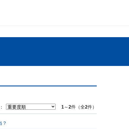
：
1
～
2
件（全
2
件）
当？