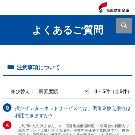
よくあるご質問
注意事項について
並び替え：
1
～
5
件（全
5
件）
投信インターネットサービスでは、償還乗換え優遇は
利用できますか？
ご利用いただけません。※ 償還乗換優遇制度･･･償還金の範囲内で
他のファンドに乗り換える場合、手数料を優遇する制度です。優遇