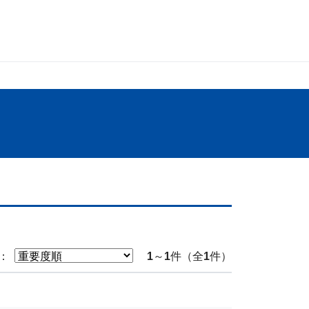
：
1
～
1
件（全
1
件）