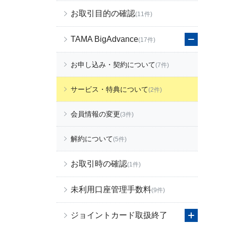
お取引目的の確認
(11件)
TAMA BigAdvance
(17件)
お申し込み・契約について
(7件)
サービス・特典について
(2件)
会員情報の変更
(3件)
解約について
(5件)
お取引時の確認
(1件)
未利用口座管理手数料
(9件)
ジョイントカード取扱終了