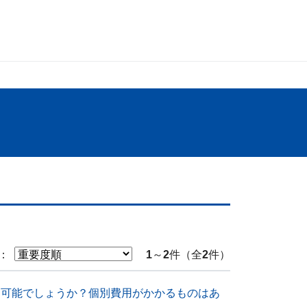
：
1
～
2
件（全
2
件）
スが享受可能でしょうか？個別費用がかかるものはあ