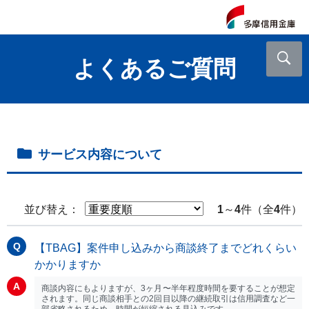
よくあるご質問
サービス内容について
並び替え：
1
～
4
件（全
4
件）
【TBAG】案件申し込みから商談終了までどれくらい
かかりますか
商談内容にもよりますが、3ヶ月〜半年程度時間を要することが想定
されます。同じ商談相手との2回目以降の継続取引は信用調査など一