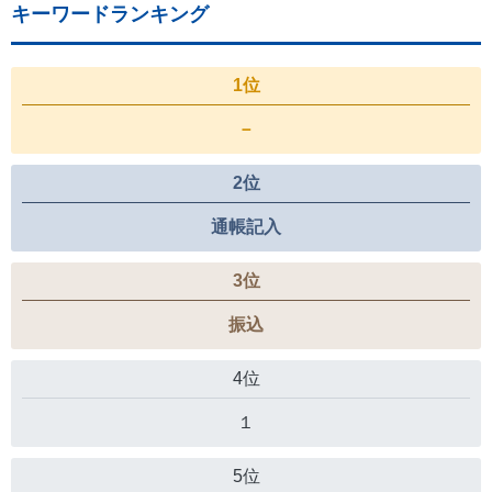
キーワードランキング
1位
－
2位
通帳記入
3位
振込
4位
１
5位