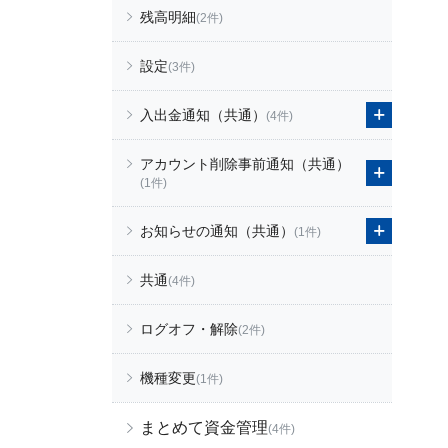
残高明細
(2件)
設定
(3件)
入出金通知（共通）
(4件)
アカウント削除事前通知（共通）
(1件)
お知らせの通知（共通）
(1件)
共通
(4件)
ログオフ・解除
(2件)
機種変更
(1件)
まとめて資金管理
(4件)