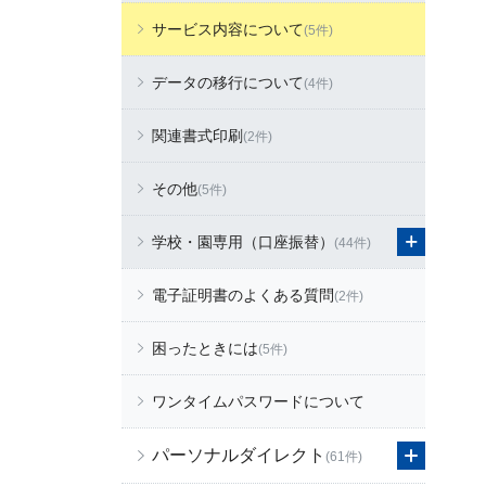
サービス内容について
(5件)
データの移行について
(4件)
関連書式印刷
(2件)
その他
(5件)
学校・園専用（口座振替）
(44件)
電子証明書のよくある質問
(2件)
困ったときには
(5件)
ワンタイムパスワードについて
パーソナルダイレクト
(61件)