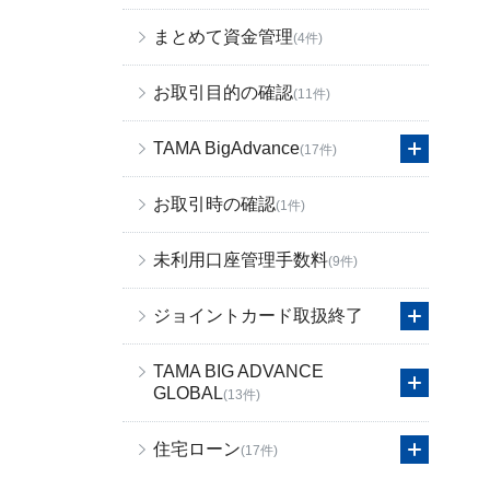
まとめて資金管理
(4件)
お取引目的の確認
(11件)
TAMA BigAdvance
(17件)
お取引時の確認
(1件)
未利用口座管理手数料
(9件)
ジョイントカード取扱終了
TAMA BIG ADVANCE
GLOBAL
(13件)
住宅ローン
(17件)